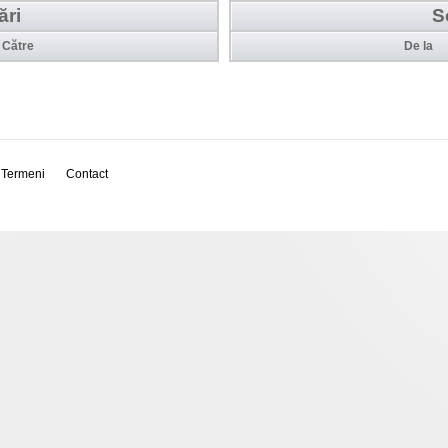
ări
S
Către
De la
Termeni
Contact