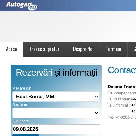
Acasa
Trasee si preturi
Despre Noi
Termeni
C
Contac
Rezervări
și informații
Daiona Trans 
Plecare din
Str. Independent
Tel. rezervari:
+4
Sosire în
Tel. informatii:
+4
+4
FAX:
+4-0262-34
Zi plecare