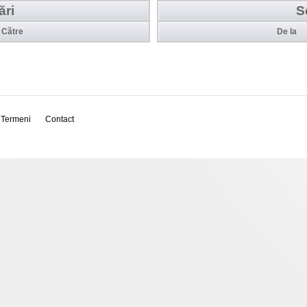
ări
S
Către
De la
Termeni
Contact