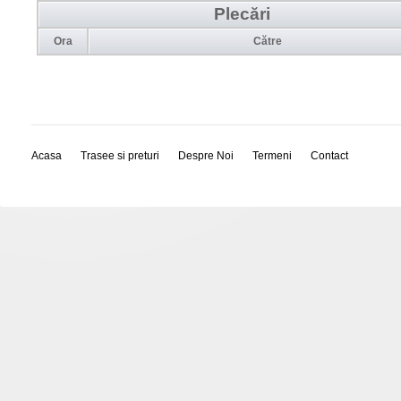
Plecări
Ora
Către
Acasa
Trasee si preturi
Despre Noi
Termeni
Contact