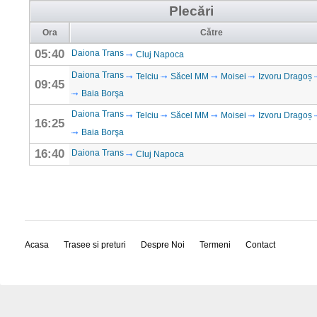
Plecări
Ora
Către
05:40
Daiona Trans
Cluj Napoca
Daiona Trans
Telciu
Săcel MM
Moisei
Izvoru Dragoș
09:45
Baia Borşa
Daiona Trans
Telciu
Săcel MM
Moisei
Izvoru Dragoș
16:25
Baia Borşa
16:40
Daiona Trans
Cluj Napoca
Acasa
Trasee si preturi
Despre Noi
Termeni
Contact