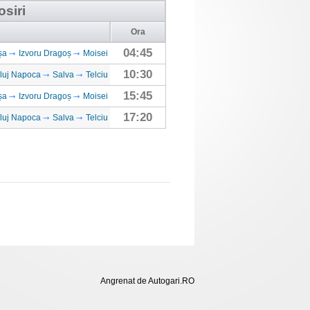
osiri
Ora
04:45
șa
Izvoru Dragoș
Moisei
10:30
luj Napoca
Salva
Telciu
15:45
șa
Izvoru Dragoș
Moisei
17:20
luj Napoca
Salva
Telciu
Angrenat de Autogari.RO