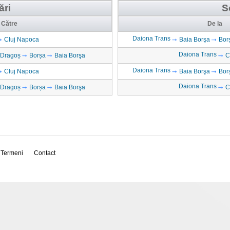
ări
S
Către
De la
Daiona Trans
Cluj Napoca
Baia Borşa
Bor
Daiona Trans
 Dragoș
Borșa
Baia Borşa
C
Daiona Trans
Cluj Napoca
Baia Borşa
Bor
Daiona Trans
 Dragoș
Borșa
Baia Borşa
C
Termeni
Contact