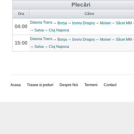
Plecări
Ora
Către
Daiona Trans
Borșa
Izvoru Dragoș
Moisei
Săcel MM
04:00
Salva
Cluj Napoca
Daiona Trans
Borșa
Izvoru Dragoș
Moisei
Săcel MM
15:00
Salva
Cluj Napoca
Acasa
Trasee si preturi
Despre Noi
Termeni
Contact